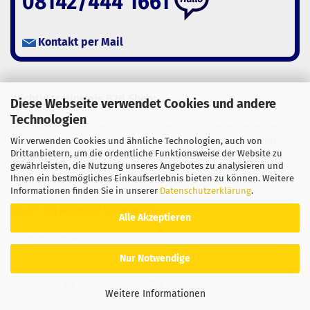
08142/444 1661
Kontakt per Mail
Wichtiger Hinweis B2B Shop:
Diese Webseite verwendet Cookies und andere
Technologien
Unser Angebot richtet sich ausschließlich an Gewerbetreibende
und Vorsteuer­abzugs­berechtigte. Daher sind alle Preise netto
Wir verwenden Cookies und ähnliche Technologien, auch von
Drittanbietern, um die ordentliche Funktionsweise der Website zu
zuzüglich gesetzlicher MwSt. angegeben.
gewährleisten, die Nutzung unseres Angebotes zu analysieren und
Ihnen ein bestmögliches Einkaufserlebnis bieten zu können. Weitere
Angebot freibleibend.
Informationen finden Sie in unserer
Datenschutzerklärung
.
Irrtum und Änderung vorbehalten.
Alle Akzeptieren
Es gelten die AGB von MSL.
Nur Notwendige
Webshop erstellen
mit Gambio.de © 2026
Weitere Informationen